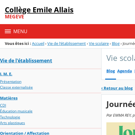
Panneau de gestion des cookies
Collège Emile Allais
Menu de la rubrique
Contenu
MEGEVE
MENU
Vous êtes ici :
Accueil
›
Vie de l'établissement
›
Vie scolaire
›
Blog
›
Journé
Vie scol
Vie de l'établissement
Blog
Agenda
I. M. E.
Présentation
Classe externalisée
‹
Retour au blog
Matières
Journée
CDI
Éducation musicale
Par EMMA REY, pu
Technologie
Arts plastiques
Orientation / Affectation