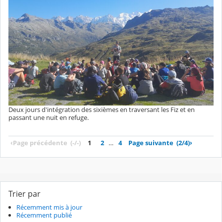
Deux jours d'intégration des sixièmes en traversant les Fiz et en
passant une nuit en refuge.
‹
Page précédente
(-/-)
1
2
…
4
Page suivante
(2/4)
›
Trier par
Récemment mis à jour
Récemment publié