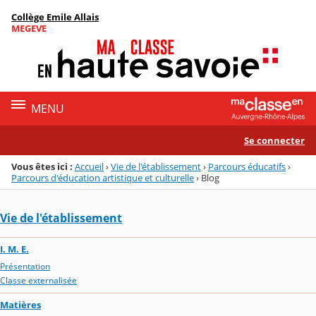
Panneau de gestion des cookies
Collège Emile Allais
Menu de la rubrique
Contenu
MEGEVE
MENU
Se connecter
Vous êtes ici :
Accueil
›
Vie de l'établissement
›
Parcours éducatifs
›
Parcours d'éducation artistique et culturelle
›
Blog
Vie de l'établissement
I. M. E.
Présentation
Classe externalisée
Matières